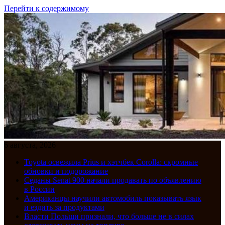
Перейти к содержимому
6 августа, 2026
Toyota освежила Prius и хэтчбек Corolla: скромные
обновки и подорожание
Седаны Senat 900 начали продавать по объявлению
в России
Американцы научили автомобиль показывать язык
и ездить за продуктами
Власти Польши признали, что больше не в силах