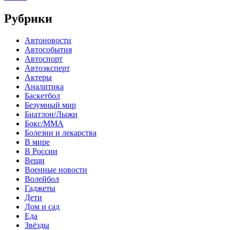
Рубрики
Автоновости
Автособытия
Автоспорт
Автоэксперт
Актеры
Аналитика
Баскетбол
Безумный мир
Биатлон/Лыжи
Бокс/MMA
Болезни и лекарства
В мире
В России
Вещи
Военные новости
Волейбол
Гаджеты
Дети
Дом и сад
Еда
Звёзды