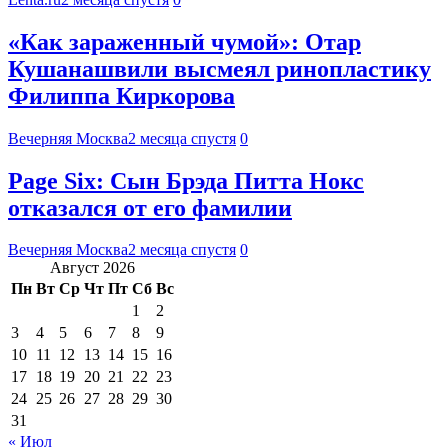
«Как зараженный чумой»: Отар
Кушанашвили высмеял ринопластику
Филиппа Киркорова
Вечерняя Москва
2 месяца спустя
0
Page Six: Сын Брэда Питта Нокс
отказался от его фамилии
Вечерняя Москва
2 месяца спустя
0
Август 2026
Пн
Вт
Ср
Чт
Пт
Сб
Вс
1
2
3
4
5
6
7
8
9
10
11
12
13
14
15
16
17
18
19
20
21
22
23
24
25
26
27
28
29
30
31
« Июл