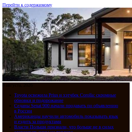
Перейти к содержимому
8 августа, 2026
Toyota освежила Prius и хэтчбек Corolla: скромные
обновки и подорожание
Седаны Senat 900 начали продавать по объявлению
в России
Американцы научили автомобиль показывать язык
и ездить за продуктами
Власти Польши признали, что больше не в силах