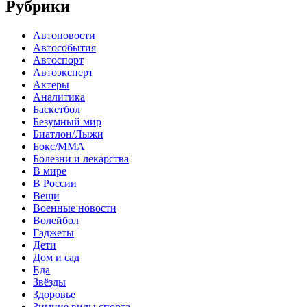
Рубрики
Автоновости
Автособытия
Автоспорт
Автоэксперт
Актеры
Аналитика
Баскетбол
Безумный мир
Биатлон/Лыжи
Бокс/MMA
Болезни и лекарства
В мире
В России
Вещи
Военные новости
Волейбол
Гаджеты
Дети
Дом и сад
Еда
Звёзды
Здоровье
Зимние виды спорта