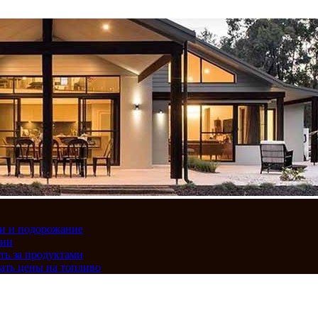
вки и подорожание
сии
ть за продуктами
ать цены на топливо