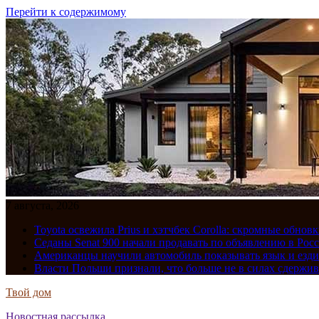
Перейти к содержимому
7 августа, 2026
Toyota освежила Prius и хэтчбек Corolla: скромные обно
Седаны Senat 900 начали продавать по объявлению в Рос
Американцы научили автомобиль показывать язык и езди
Власти Польши признали, что больше не в силах сдержив
Твой дом
Новостная рассылка