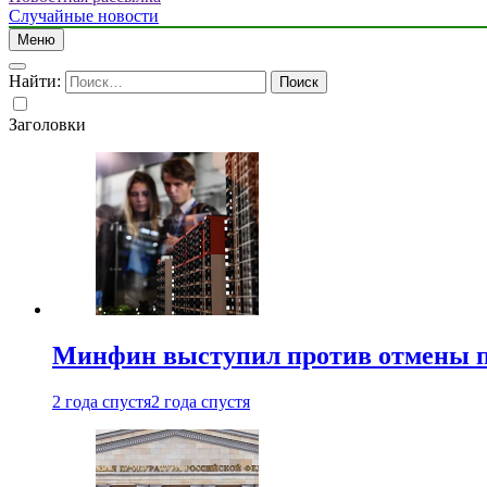
Случайные новости
Меню
Найти:
Заголовки
Минфин выступил против отмены пе
2 года спустя
2 года спустя