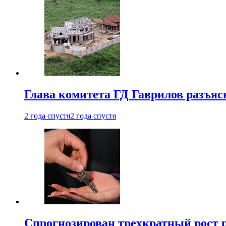
Глава комитета ГД Гаврилов разъяс
2 года спустя
2 года спустя
Спрогнозирован трехкратный рост 