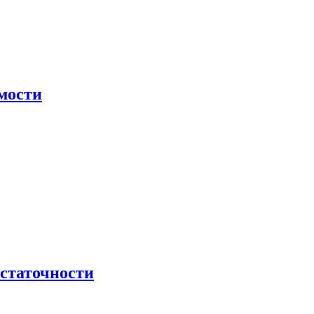
мости
остаточности