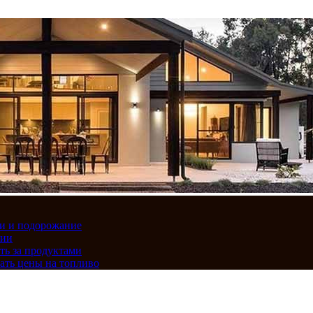
вки и подорожание
сии
ть за продуктами
ать цены на топливо