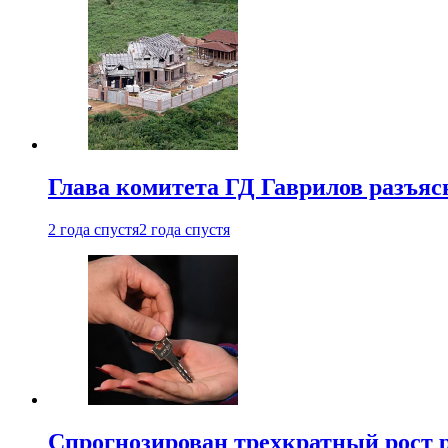
Глава комитета ГД Гаврилов разъяс
2 года спустя
2 года спустя
Спрогнозирован трехкратный рост 