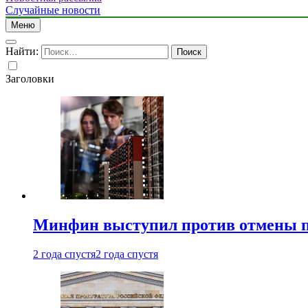
Случайные новости
Меню
Найти:
Заголовки
Минфин выступил против отмены пе
2 года спустя
2 года спустя