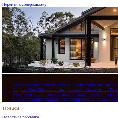
Перейти к содержимому
8 августа, 2026
Toyota освежила Prius и хэтчбек Corolla: скромные обно
Седаны Senat 900 начали продавать по объявлению в Рос
Американцы научили автомобиль показывать язык и езди
Власти Польши признали, что больше не в силах сдержив
Твой дом
Новостная рассылка