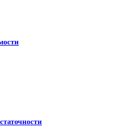
мости
остаточности