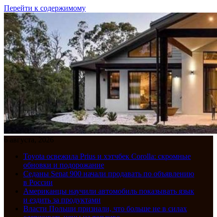
Перейти к содержимому
6 августа, 2026
Toyota освежила Prius и хэтчбек Corolla: скромные
обновки и подорожание
Седаны Senat 900 начали продавать по объявлению
в России
Американцы научили автомобиль показывать язык
и ездить за продуктами
Власти Польши признали, что больше не в силах