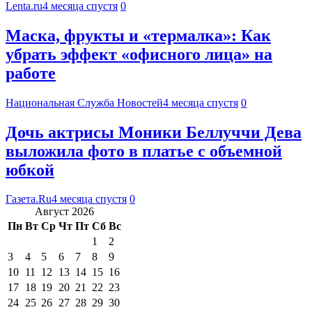
Lenta.ru
4 месяца спустя
0
Маска, фрукты и «термалка»: Как
убрать эффект «офисного лица» на
работе
Национальная Служба Новостей
4 месяца спустя
0
Дочь актрисы Моники Беллуччи Дева
выложила фото в платье с объемной
юбкой
Газета.Ru
4 месяца спустя
0
Август 2026
Пн
Вт
Ср
Чт
Пт
Сб
Вс
1
2
3
4
5
6
7
8
9
10
11
12
13
14
15
16
17
18
19
20
21
22
23
24
25
26
27
28
29
30