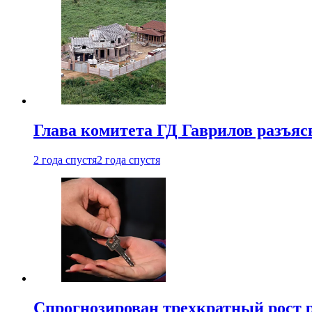
Глава комитета ГД Гаврилов разъяс
2 года спустя
2 года спустя
Спрогнозирован трехкратный рост 