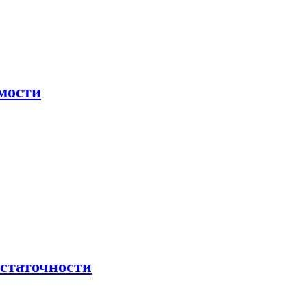
мости
остаточности