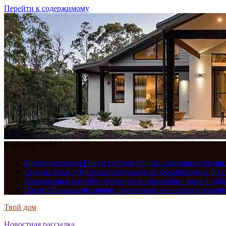
Перейти к содержимому
6 августа, 2026
Toyota освежила Prius и хэтчбек Corolla: скромные обно
Седаны Senat 900 начали продавать по объявлению в Рос
Американцы научили автомобиль показывать язык и езди
Власти Польши признали, что больше не в силах сдержив
Твой дом
Новостная рассылка