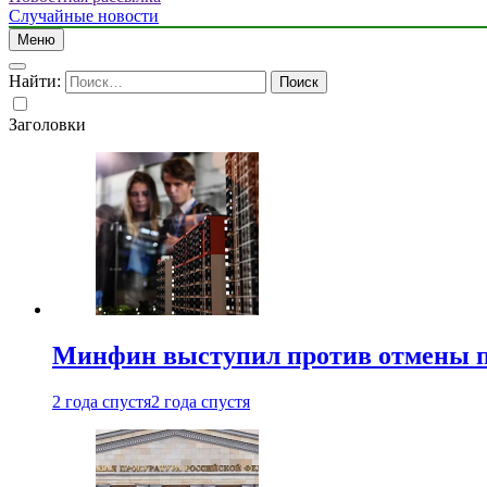
Случайные новости
Меню
Найти:
Заголовки
Минфин выступил против отмены пе
2 года спустя
2 года спустя