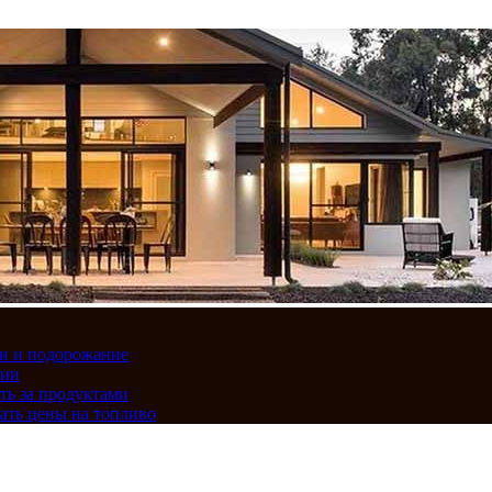
вки и подорожание
сии
ть за продуктами
ать цены на топливо