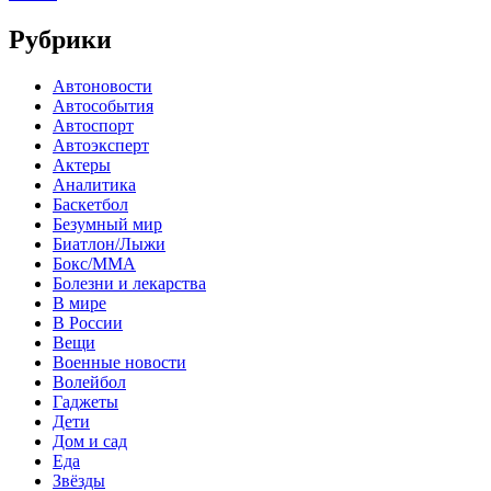
Рубрики
Автоновости
Автособытия
Автоспорт
Автоэксперт
Актеры
Аналитика
Баскетбол
Безумный мир
Биатлон/Лыжи
Бокс/MMA
Болезни и лекарства
В мире
В России
Вещи
Военные новости
Волейбол
Гаджеты
Дети
Дом и сад
Еда
Звёзды