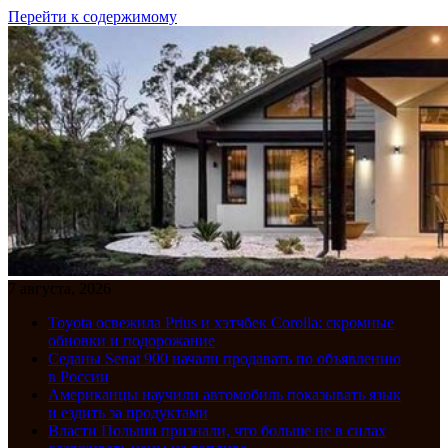
Перейти к содержимому
7 августа, 2026
Toyota освежила Prius и хэтчбек Corolla: скромные
обновки и подорожание
Седаны Senat 900 начали продавать по объявлению
в России
Американцы научили автомобиль показывать язык
и ездить за продуктами
Власти Польши признали, что больше не в силах