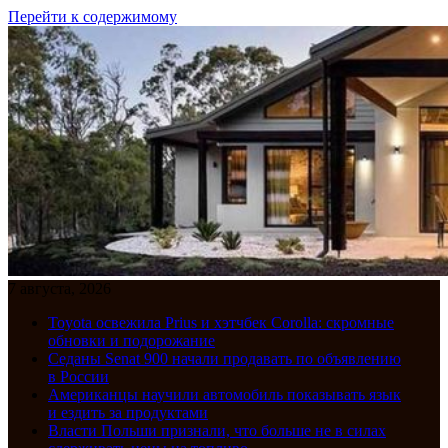
Перейти к содержимому
7 августа, 2026
Toyota освежила Prius и хэтчбек Corolla: скромные
обновки и подорожание
Седаны Senat 900 начали продавать по объявлению
в России
Американцы научили автомобиль показывать язык
и ездить за продуктами
Власти Польши признали, что больше не в силах