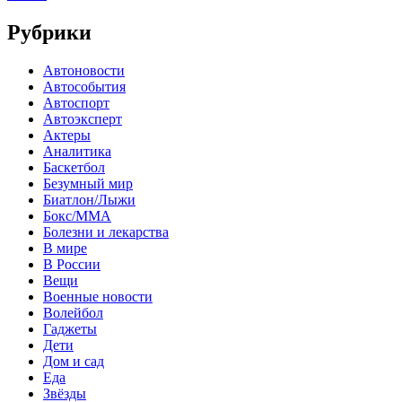
Рубрики
Автоновости
Автособытия
Автоспорт
Автоэксперт
Актеры
Аналитика
Баскетбол
Безумный мир
Биатлон/Лыжи
Бокс/MMA
Болезни и лекарства
В мире
В России
Вещи
Военные новости
Волейбол
Гаджеты
Дети
Дом и сад
Еда
Звёзды