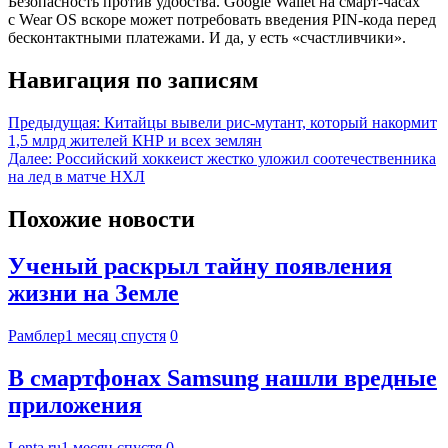
Безопасность против удобства. Google Wallet на смарт-часах
с Wear OS вскоре может потребовать введения PIN-кода перед
бесконтактными платежами. И да, у есть «счастливчики».
Навигация по записям
Предыдущая:
Китайцы вывели рис-мутант, который накормит
1,5 млрд жителей КНР и всех землян
Далее:
Российский хоккеист жестко уложил соотечественника
на лед в матче НХЛ
Похожие новости
Ученый раскрыл тайну появления
жизни на Земле
Рамблер
1 месяц спустя
0
В смартфонах Samsung нашли вредные
приложения
Lenta.ru
1 месяц спустя
0