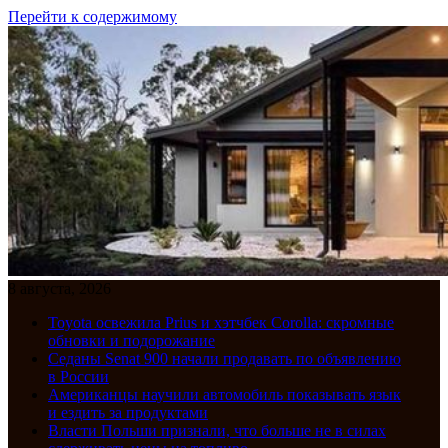
Перейти к содержимому
8 августа, 2026
Toyota освежила Prius и хэтчбек Corolla: скромные
обновки и подорожание
Седаны Senat 900 начали продавать по объявлению
в России
Американцы научили автомобиль показывать язык
и ездить за продуктами
Власти Польши признали, что больше не в силах