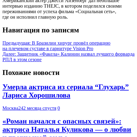
Американский актёр Джесси Айзенберг дал небольшое
интервью изданию THEJC, в котором поделился своими
переживаниями от успеха фильма «Социальная сеть»,
где он исполнил главную роль.
Навигация по записям
Предыдущая:
В Бразилии хирург провёл операцию
на плечевом суставе в гарнитуре Vision Pro
Далее:
Защитник «Факела» Калинин назвал лучшего форварда
РПЛ в этом сезоне
Похожие новости
Умерла актриса из сериала “Глухарь”
Лариса Хорошилова
Москва24
2 месяца спустя
0
«Роман начался с опасных связей»:
актриса Наталья Куликова — о любви