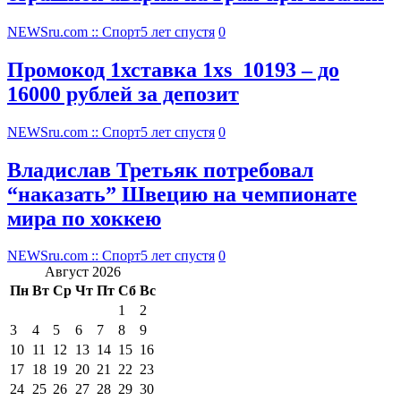
NEWSru.com :: Спорт
5 лет спустя
0
Промокод 1хставка 1xs_10193 – до
16000 рублей за депозит
NEWSru.com :: Спорт
5 лет спустя
0
Владислав Третьяк потребовал
“наказать” Швецию на чемпионате
мира по хоккею
NEWSru.com :: Спорт
5 лет спустя
0
Август 2026
Пн
Вт
Ср
Чт
Пт
Сб
Вс
1
2
3
4
5
6
7
8
9
10
11
12
13
14
15
16
17
18
19
20
21
22
23
24
25
26
27
28
29
30