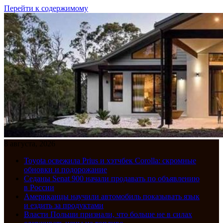
Перейти к содержимому
8 августа, 2026
Toyota освежила Prius и хэтчбек Corolla: скромные
обновки и подорожание
Седаны Senat 900 начали продавать по объявлению
в России
Американцы научили автомобиль показывать язык
и ездить за продуктами
Власти Польши признали, что больше не в силах