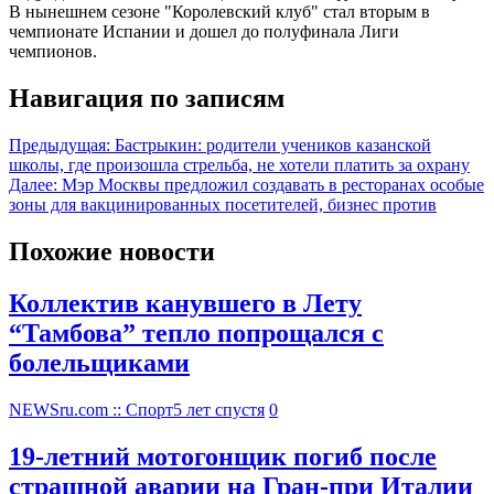
В нынешнем сезоне "Королевский клуб" стал вторым в
чемпионате Испании и дошел до полуфинала Лиги
чемпионов.
Навигация по записям
Предыдущая:
Бастрыкин: родители учеников казанской
школы, где произошла стрельба, не хотели платить за охрану
Далее:
Мэр Москвы предложил создавать в ресторанах особые
зоны для вакцинированных посетителей, бизнес против
Похожие новости
Коллектив канувшего в Лету
“Тамбова” тепло попрощался с
болельщиками
NEWSru.com :: Спорт
5 лет спустя
0
19-летний мотогонщик погиб после
страшной аварии на Гран-при Италии