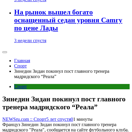
На рынок вышел богато
оснащенный седан уровня Camry
по цене Лады
3 недели спустя
Главная
Спорт
Зинедин Зидан покинул пост главного тренера
мадридского “Реала”
Спорт
Зинедин Зидан покинул пост главного
тренера мадридского “Реала”
NEWSru.com :: Спорт
5 лет спустя
0
1 минуты
Француз Зинедин Зидан покинул пост главного тренера
мадридского "Реала", сообщается на сайте футбольного клуба.