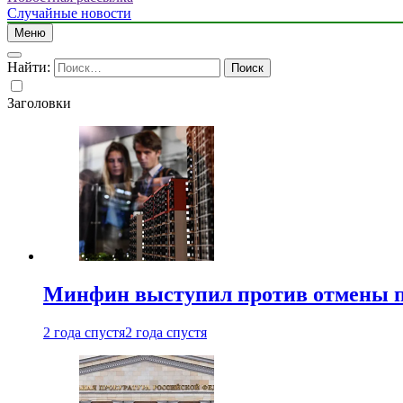
Случайные новости
Меню
Найти:
Заголовки
Минфин выступил против отмены пе
2 года спустя
2 года спустя