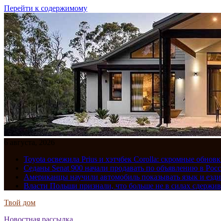
Перейти к содержимому
6 августа, 2026
Toyota освежила Prius и хэтчбек Corolla: скромные обно
Седаны Senat 900 начали продавать по объявлению в Рос
Американцы научили автомобиль показывать язык и езди
Власти Польши признали, что больше не в силах сдержив
Твой дом
Новостная рассылка