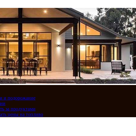
вки и подорожание
сии
ть за продуктами
ать цены на топливо