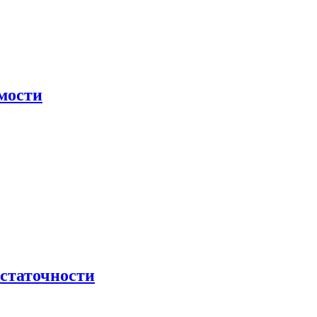
мости
остаточности