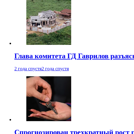
Глава комитета ГД Гаврилов разъяс
2 года спустя
2 года спустя
Спрогнозирован трехкратный рост 