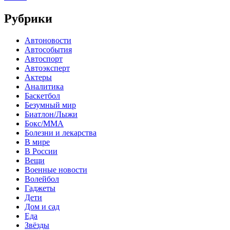
Рубрики
Автоновости
Автособытия
Автоспорт
Автоэксперт
Актеры
Аналитика
Баскетбол
Безумный мир
Биатлон/Лыжи
Бокс/MMA
Болезни и лекарства
В мире
В России
Вещи
Военные новости
Волейбол
Гаджеты
Дети
Дом и сад
Еда
Звёзды