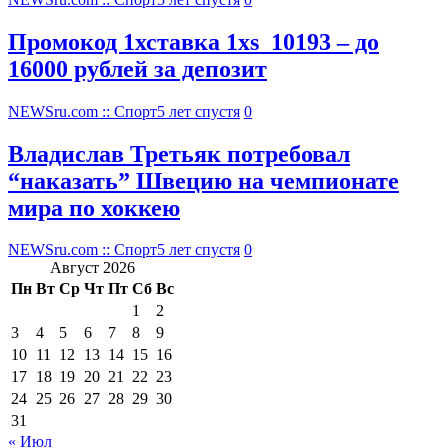
Промокод 1хставка 1xs_10193 – до
16000 рублей за депозит
NEWSru.com :: Спорт
5 лет спустя
0
Владислав Третьяк потребовал
“наказать” Швецию на чемпионате
мира по хоккею
NEWSru.com :: Спорт
5 лет спустя
0
Август 2026
Пн
Вт
Ср
Чт
Пт
Сб
Вс
1
2
3
4
5
6
7
8
9
10
11
12
13
14
15
16
17
18
19
20
21
22
23
24
25
26
27
28
29
30
31
« Июл