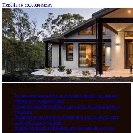
Перейти к содержимому
10 августа, 2026
Toyota освежила Prius и хэтчбек Corolla: скромные
обновки и подорожание
Седаны Senat 900 начали продавать по объявлению
в России
Американцы научили автомобиль показывать язык
и ездить за продуктами
Власти Польши признали, что больше не в силах