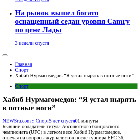
На рынок вышел богато
оснащенный седан уровня Camry
по цене Лады
3 недели спустя
Главная
Спорт
Хабиб Нурмагомедов: “Я устал нырять в потные ноги”
Спорт
Хабиб Нурмагомедов: “Я устал нырять
в потные ноги”
NEWSru.com :: Спорт
5 лет спустя
0
1 минуты
Бывший обладатель титула Абсолютного бойцовского
чемпионата (UFC) в легком весе Хабиб Нурмагомедов,
отвечая на вопросы журналистов после турнира EFC 36,