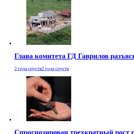
Глава комитета ГД Гаврилов разъяс
2 года спустя
2 года спустя
Спрогнозирован трехкратный рост 