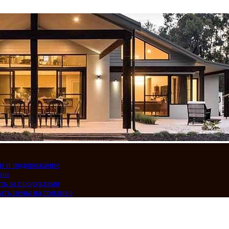
вки и подорожание
сии
ть за продуктами
ать цены на топливо