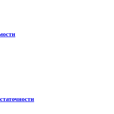
мости
остаточности