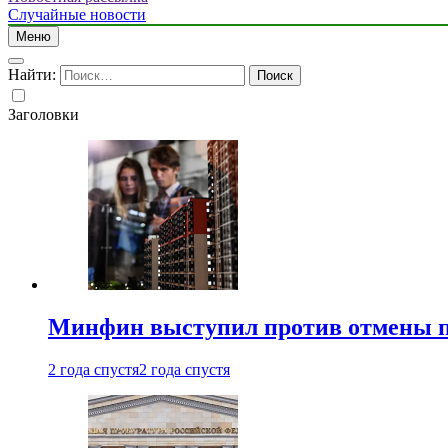
Случайные новости
Меню
Найти:
Заголовки
Минфин выступил против отмены пе
2 года спустя
2 года спустя