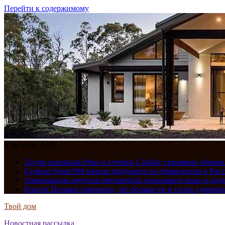
Перейти к содержимому
6 августа, 2026
Toyota освежила Prius и хэтчбек Corolla: скромные обно
Седаны Senat 900 начали продавать по объявлению в Рос
Американцы научили автомобиль показывать язык и езди
Власти Польши признали, что больше не в силах сдержив
Твой дом
Новостная рассылка