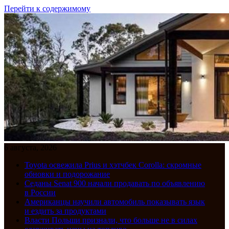
Перейти к содержимому
6 августа, 2026
Toyota освежила Prius и хэтчбек Corolla: скромные
обновки и подорожание
Седаны Senat 900 начали продавать по объявлению
в России
Американцы научили автомобиль показывать язык
и ездить за продуктами
Власти Польши признали, что больше не в силах