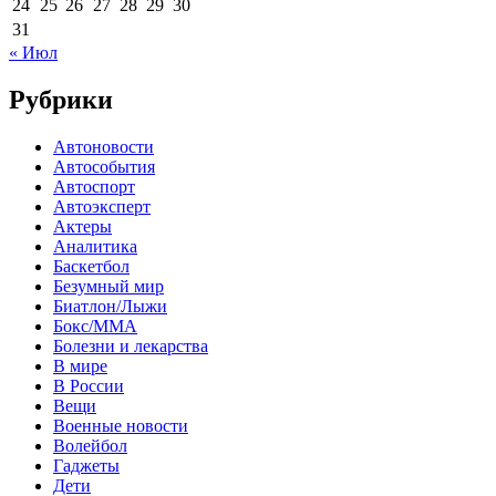
24
25
26
27
28
29
30
31
« Июл
Рубрики
Автоновости
Автособытия
Автоспорт
Автоэксперт
Актеры
Аналитика
Баскетбол
Безумный мир
Биатлон/Лыжи
Бокс/MMA
Болезни и лекарства
В мире
В России
Вещи
Военные новости
Волейбол
Гаджеты
Дети