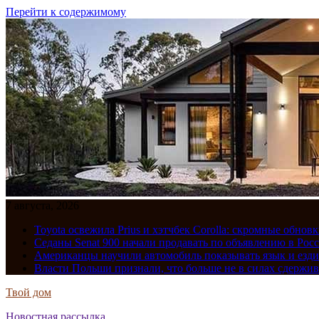
Перейти к содержимому
7 августа, 2026
Toyota освежила Prius и хэтчбек Corolla: скромные обно
Седаны Senat 900 начали продавать по объявлению в Рос
Американцы научили автомобиль показывать язык и езди
Власти Польши признали, что больше не в силах сдержив
Твой дом
Новостная рассылка