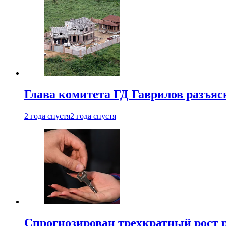
Глава комитета ГД Гаврилов разъяс
2 года спустя
2 года спустя
Спрогнозирован трехкратный рост 