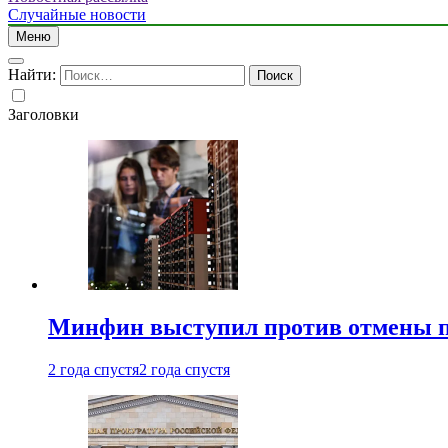
Случайные новости
Меню
Найти:
Заголовки
Минфин выступил против отмены пе
2 года спустя
2 года спустя