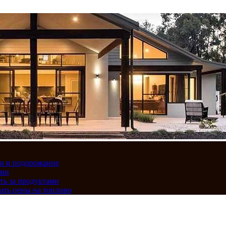
вки и подорожание
сии
ть за продуктами
ать цены на топливо