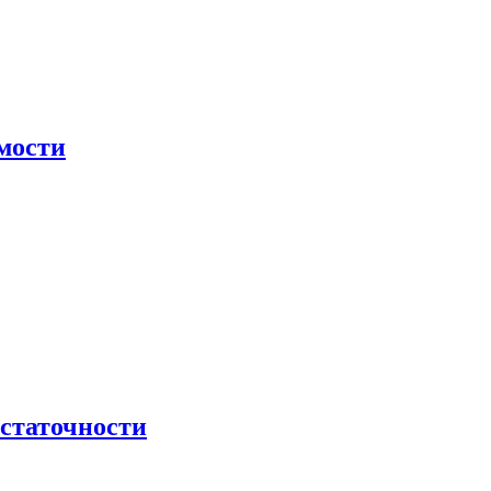
мости
остаточности