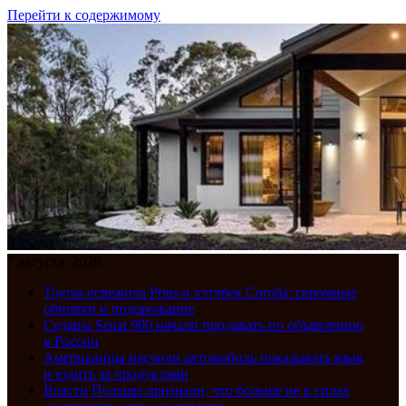
Перейти к содержимому
7 августа, 2026
Toyota освежила Prius и хэтчбек Corolla: скромные
обновки и подорожание
Седаны Senat 900 начали продавать по объявлению
в России
Американцы научили автомобиль показывать язык
и ездить за продуктами
Власти Польши признали, что больше не в силах