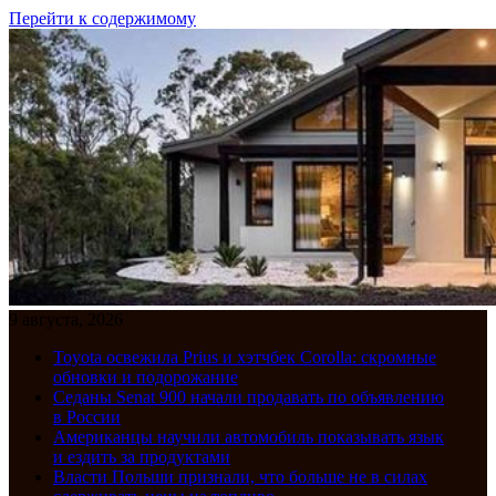
Перейти к содержимому
9 августа, 2026
Toyota освежила Prius и хэтчбек Corolla: скромные
обновки и подорожание
Седаны Senat 900 начали продавать по объявлению
в России
Американцы научили автомобиль показывать язык
и ездить за продуктами
Власти Польши признали, что больше не в силах