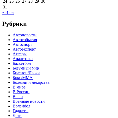
24
25
26
27
28
29
30
31
« Июл
Рубрики
Автоновости
Автособытия
Автоспорт
Автоэксперт
Актеры
Аналитика
Баскетбол
Безумный мир
Биатлон/Лыжи
Бокс/MMA
Болезни и лекарства
В мире
В России
Вещи
Военные новости
Волейбол
Гаджеты
Дети