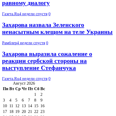
равному диалогу
Газета.Ru
4 недели спустя
0
Захарова назвала Зеленского
ненасытным клещом на теле Украины
Рамблер
4 недели спустя
0
Захарова выразила сожаление о
реакции сербской стороны на
выступление Стефанчука
Газета.Ru
4 недели спустя
0
Август 2026
Пн
Вт
Ср
Чт
Пт
Сб
Вс
1
2
3
4
5
6
7
8
9
10
11
12
13
14
15
16
17
18
19
20
21
22
23