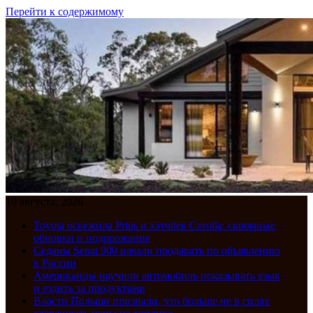
Перейти к содержимому
10 августа, 2026
Toyota освежила Prius и хэтчбек Corolla: скромные
обновки и подорожание
Седаны Senat 900 начали продавать по объявлению
в России
Американцы научили автомобиль показывать язык
и ездить за продуктами
Власти Польши признали, что больше не в силах