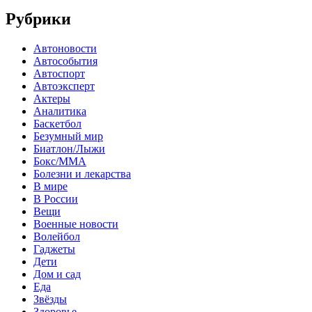
Рубрики
Автоновости
Автособытия
Автоспорт
Автоэксперт
Актеры
Аналитика
Баскетбол
Безумный мир
Биатлон/Лыжи
Бокс/MMA
Болезни и лекарства
В мире
В России
Вещи
Военные новости
Волейбол
Гаджеты
Дети
Дом и сад
Еда
Звёзды
Здоровье