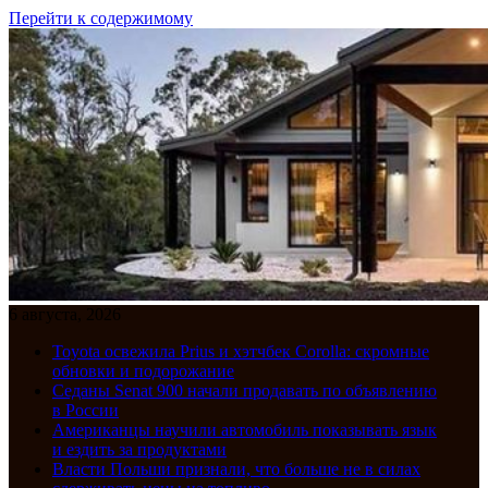
Перейти к содержимому
6 августа, 2026
Toyota освежила Prius и хэтчбек Corolla: скромные
обновки и подорожание
Седаны Senat 900 начали продавать по объявлению
в России
Американцы научили автомобиль показывать язык
и ездить за продуктами
Власти Польши признали, что больше не в силах