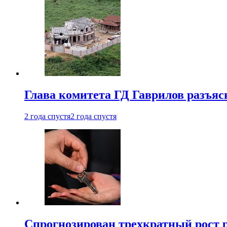
Глава комитета ГД Гаврилов разъяс
2 года спустя
2 года спустя
Спрогнозирован трехкратный рост 