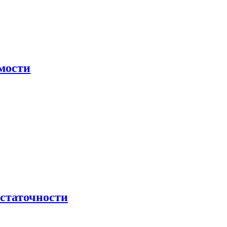
мости
остаточности