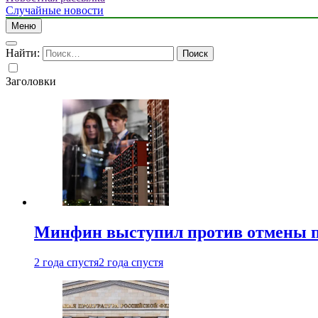
Случайные новости
Меню
Найти:
Заголовки
Минфин выступил против отмены пе
2 года спустя
2 года спустя