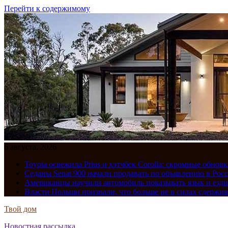
Перейти к содержимому
6 августа, 2026
Toyota освежила Prius и хэтчбек Corolla: скромные обно
Седаны Senat 900 начали продавать по объявлению в Рос
Американцы научили автомобиль показывать язык и езди
Власти Польши признали, что больше не в силах сдержив
Твой дом
Новостная рассылка