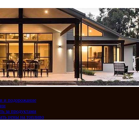
вки и подорожание
сии
ть за продуктами
ать цены на топливо