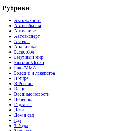
Рубрики
Автоновости
Автособытия
Автоспорт
Автоэксперт
Актеры
Аналитика
Баскетбол
Безумный мир
Биатлон/Лыжи
Бокс/MMA
Болезни и лекарства
В мире
В России
Вещи
Военные новости
Волейбол
Гаджеты
Дети
Дом и сад
Еда
Звёзды
Здоровье