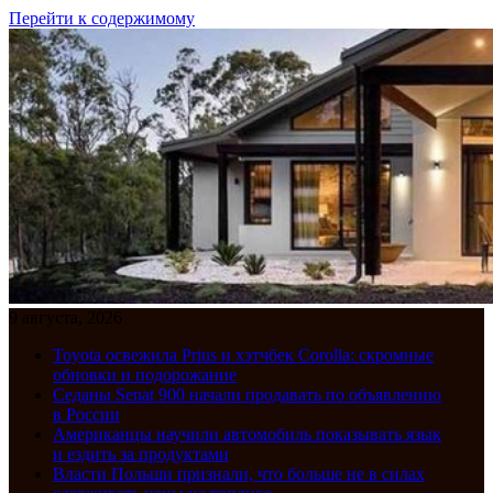
Перейти к содержимому
9 августа, 2026
Toyota освежила Prius и хэтчбек Corolla: скромные
обновки и подорожание
Седаны Senat 900 начали продавать по объявлению
в России
Американцы научили автомобиль показывать язык
и ездить за продуктами
Власти Польши признали, что больше не в силах