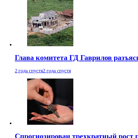
Глава комитета ГД Гаврилов разъяс
2 года спустя
2 года спустя
Спрогнозирован трехкратный рост 