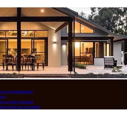
вки и подорожание
сии
ть за продуктами
ать цены на топливо