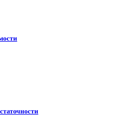
мости
остаточности