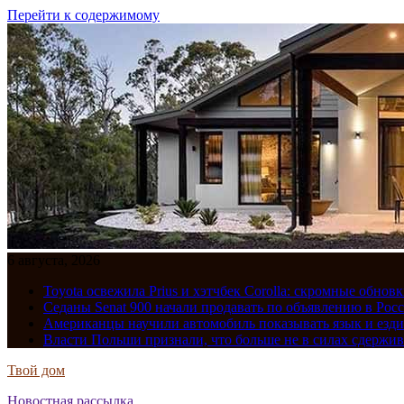
Перейти к содержимому
6 августа, 2026
Toyota освежила Prius и хэтчбек Corolla: скромные обно
Седаны Senat 900 начали продавать по объявлению в Рос
Американцы научили автомобиль показывать язык и езди
Власти Польши признали, что больше не в силах сдержив
Твой дом
Новостная рассылка