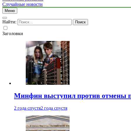
Случайные новости
Меню
Найти:
Заголовки
Минфин выступил против отмены пе
2 года спустя
2 года спустя