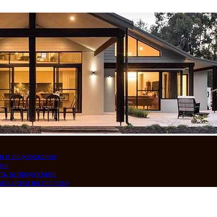
вки и подорожание
сии
ть за продуктами
ать цены на топливо