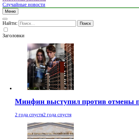
Случайные новости
Меню
Найти:
Заголовки
Минфин выступил против отмены пе
2 года спустя
2 года спустя