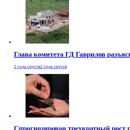
Глава комитета ГД Гаврилов разъяс
2 года спустя
2 года спустя
Спрогнозирован трехкратный рост 