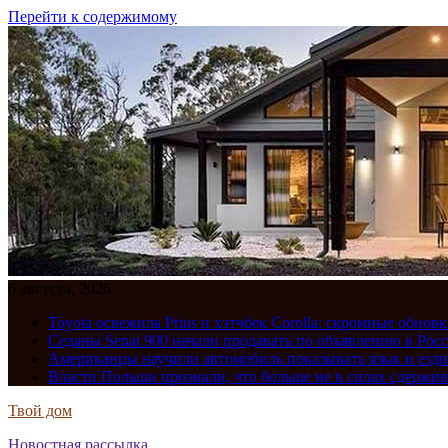
Перейти к содержимому
6 августа, 2026
Toyota освежила Prius и хэтчбек Corolla: скромные обно
Седаны Senat 900 начали продавать по объявлению в Рос
Американцы научили автомобиль показывать язык и езди
Власти Польши признали, что больше не в силах сдержив
Твой дом
Новостная рассылка