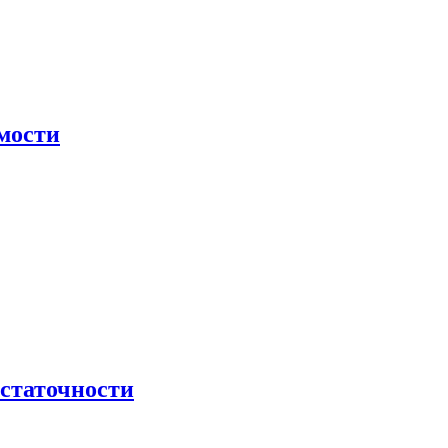
мости
остаточности