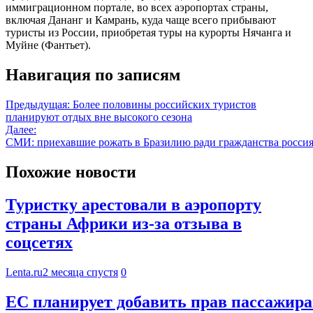
иммиграционном портале, во всех аэропортах страны,
включая Дананг и Камрань, куда чаще всего прибывают
туристы из России, приобретая туры на курорты Нячанга и
Муйне (Фантьет).
Навигация по записям
Предыдущая:
Более половины российских туристов
планируют отдых вне высокого сезона
Далее:
СМИ: приехавшие рожать в Бразилию ради гражданства росси
Похожие новости
Туристку арестовали в аэропорту
страны Африки из-за отзыва в
соцсетях
Lenta.ru
2 месяца спустя
0
ЕС планирует добавить прав пассажира