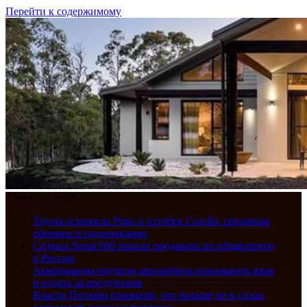
Перейти к содержимому
7 августа, 2026
Toyota освежила Prius и хэтчбек Corolla: скромные
обновки и подорожание
Седаны Senat 900 начали продавать по объявлению
в России
Американцы научили автомобиль показывать язык
и ездить за продуктами
Власти Польши признали, что больше не в силах