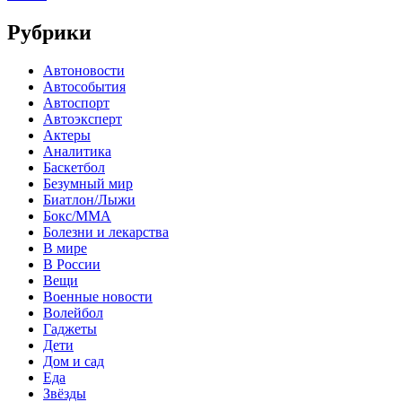
Рубрики
Автоновости
Автособытия
Автоспорт
Автоэксперт
Актеры
Аналитика
Баскетбол
Безумный мир
Биатлон/Лыжи
Бокс/MMA
Болезни и лекарства
В мире
В России
Вещи
Военные новости
Волейбол
Гаджеты
Дети
Дом и сад
Еда
Звёзды