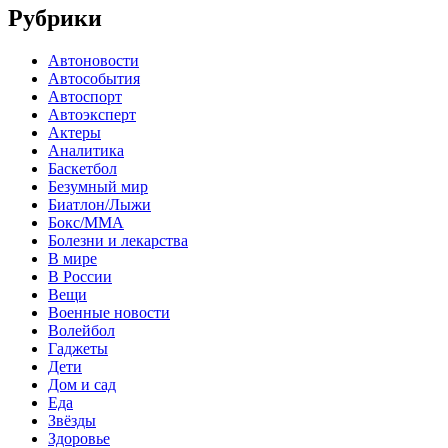
Рубрики
Автоновости
Автособытия
Автоспорт
Автоэксперт
Актеры
Аналитика
Баскетбол
Безумный мир
Биатлон/Лыжи
Бокс/MMA
Болезни и лекарства
В мире
В России
Вещи
Военные новости
Волейбол
Гаджеты
Дети
Дом и сад
Еда
Звёзды
Здоровье