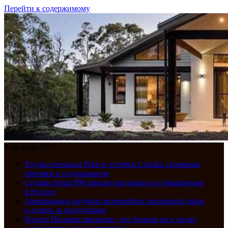
Перейти к содержимому
8 августа, 2026
Toyota освежила Prius и хэтчбек Corolla: скромные
обновки и подорожание
Седаны Senat 900 начали продавать по объявлению
в России
Американцы научили автомобиль показывать язык
и ездить за продуктами
Власти Польши признали, что больше не в силах