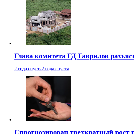
Глава комитета ГД Гаврилов разъяс
2 года спустя
2 года спустя
Спрогнозирован трехкратный рост 