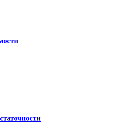
мости
остаточности