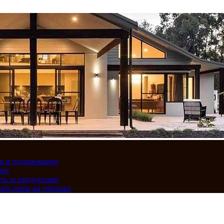
вки и подорожание
сии
ть за продуктами
ать цены на топливо