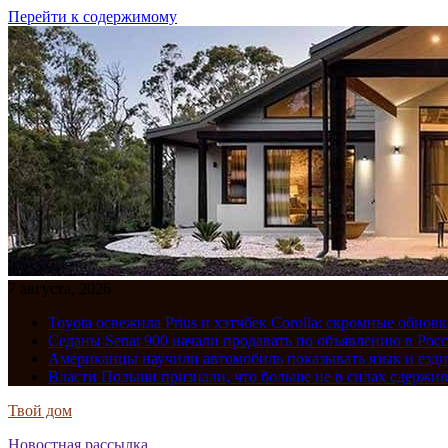
Перейти к содержимому
7 августа, 2026
Toyota освежила Prius и хэтчбек Corolla: скромные обно
Седаны Senat 900 начали продавать по объявлению в Рос
Американцы научили автомобиль показывать язык и езди
Власти Польши признали, что больше не в силах сдержив
Твой дом
Новостная рассылка