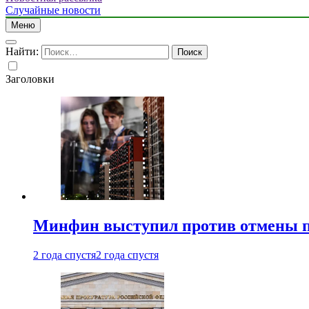
Случайные новости
Меню
Найти:
Заголовки
Минфин выступил против отмены пе
2 года спустя
2 года спустя