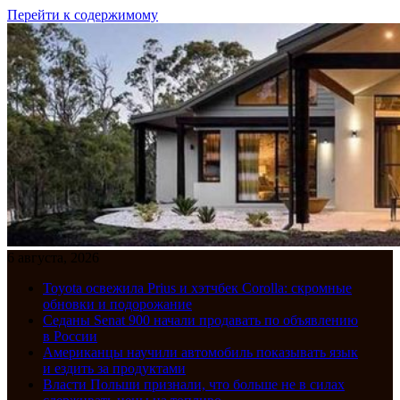
Перейти к содержимому
6 августа, 2026
Toyota освежила Prius и хэтчбек Corolla: скромные
обновки и подорожание
Седаны Senat 900 начали продавать по объявлению
в России
Американцы научили автомобиль показывать язык
и ездить за продуктами
Власти Польши признали, что больше не в силах