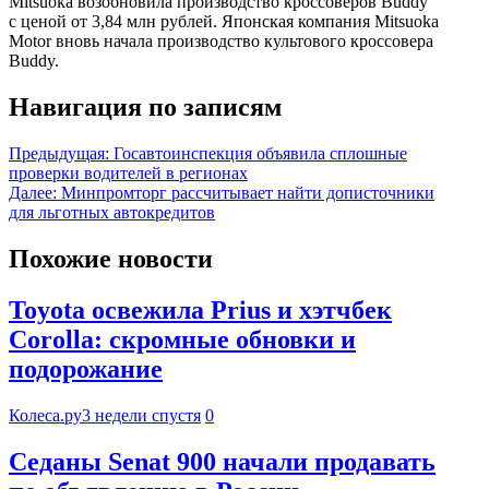
Mitsuoka возобновила производство кроссоверов Buddy
с ценой от 3,84 млн рублей. Японская компания Mitsuoka
Motor вновь начала производство культового кроссовера
Buddy.
Навигация по записям
Предыдущая:
Госавтоинспекция объявила сплошные
проверки водителей в регионах
Далее:
Минпромторг рассчитывает найти дописточники
для льготных автокредитов
Похожие новости
Toyota освежила Prius и хэтчбек
Corolla: скромные обновки и
подорожание
Колеса.ру
3 недели спустя
0
Седаны Senat 900 начали продавать