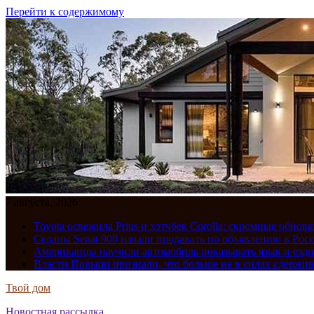
Перейти к содержимому
7 августа, 2026
Toyota освежила Prius и хэтчбек Corolla: скромные обно
Седаны Senat 900 начали продавать по объявлению в Рос
Американцы научили автомобиль показывать язык и езди
Власти Польши признали, что больше не в силах сдержив
Твой дом
Новостная рассылка