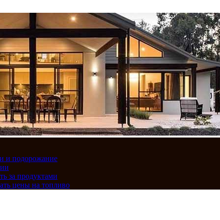
вки и подорожание
сии
ть за продуктами
ать цены на топливо