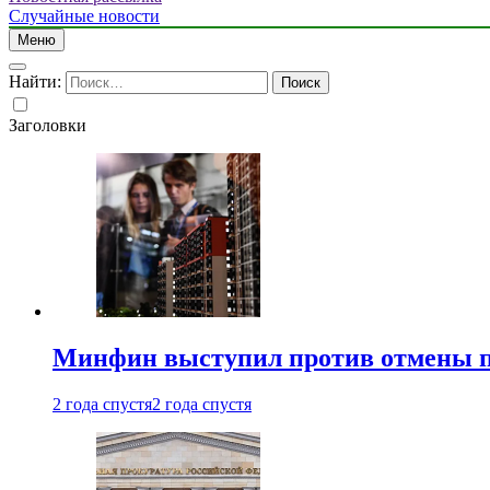
Случайные новости
Меню
Найти:
Заголовки
Минфин выступил против отмены пе
2 года спустя
2 года спустя