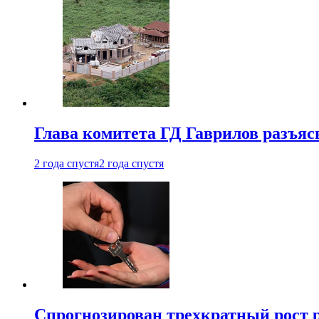
Глава комитета ГД Гаврилов разъяс
2 года спустя
2 года спустя
Спрогнозирован трехкратный рост 