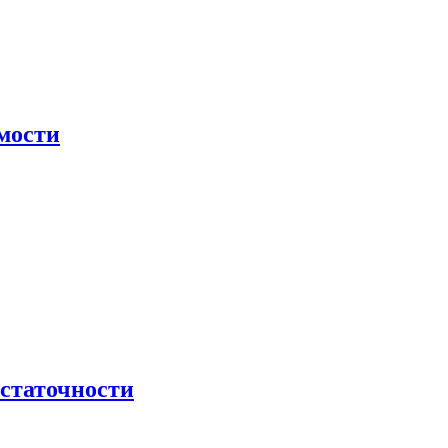
мости
остаточности