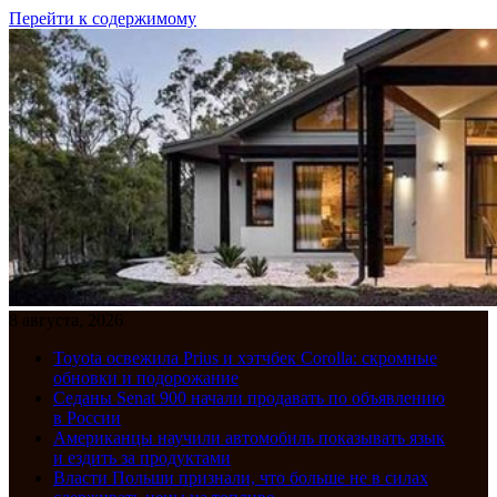
Перейти к содержимому
8 августа, 2026
Toyota освежила Prius и хэтчбек Corolla: скромные
обновки и подорожание
Седаны Senat 900 начали продавать по объявлению
в России
Американцы научили автомобиль показывать язык
и ездить за продуктами
Власти Польши признали, что больше не в силах