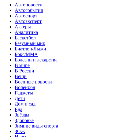
Автоновости
Автособытия
Автоспорт
Автоэксперт
Актеры
Аналитика
Баскетбол
Безумный мир
Биатлон/Лыжи
Бокс/MMA
Болезни и лекарства
В мире
В России
Вещи
Военные новости
Волейбол
Гаджеты
Дети
Дом и сад
Еда
Звёзды
Здоровье
Зимние виды спорта
ЗОЖ
Игры