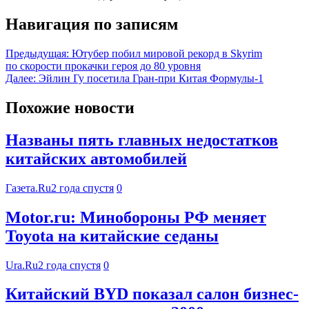
Навигация по записям
Предыдущая:
Ютубер побил мировой рекорд в Skyrim
по скорости прокачки героя до 80 уровня
Далее:
Эйлин Гу посетила Гран-при Китая Формулы-1
Похожие новости
Названы пять главных недостатков
китайских автомобилей
Газета.Ru
2 года спустя
0
Motor.ru: Минобороны РФ меняет
Toyota на китайские седаны
Ura.Ru
2 года спустя
0
Китайский BYD показал салон бизнес-