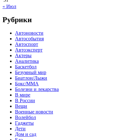
« Июл
Рубрики
Автоновости
Автособытия
Автоспорт
Автоэксперт
Актеры
Аналитика
Баскетбол
Безумный мир
Биатлон/Лыжи
Бокс/MMA
Болезни и лекарства
В мире
В России
Вещи
Военные новости
Волейбол
Гаджеты
Дети
Дом и сад
Еда