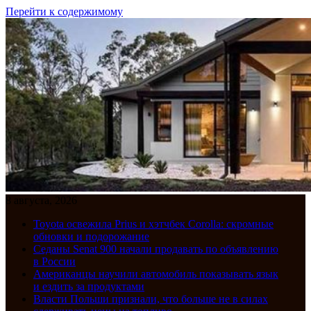
Перейти к содержимому
8 августа, 2026
Toyota освежила Prius и хэтчбек Corolla: скромные
обновки и подорожание
Седаны Senat 900 начали продавать по объявлению
в России
Американцы научили автомобиль показывать язык
и ездить за продуктами
Власти Польши признали, что больше не в силах