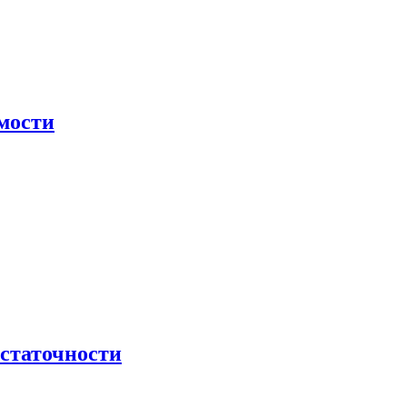
мости
остаточности