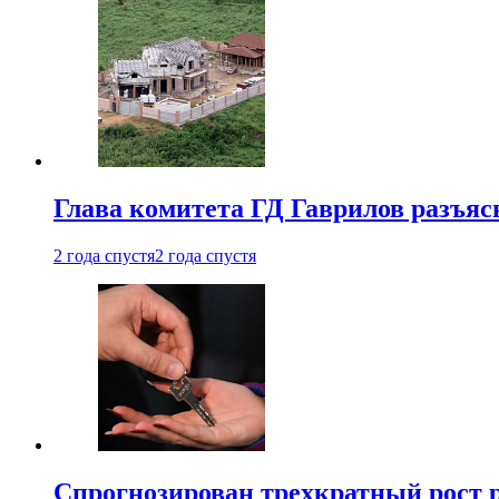
Глава комитета ГД Гаврилов разъяс
2 года спустя
2 года спустя
Спрогнозирован трехкратный рост 