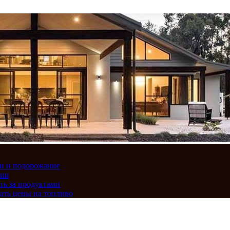
вки и подорожание
сии
ть за продуктами
ать цены на топливо