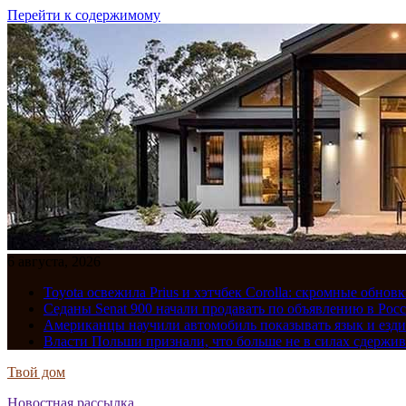
Перейти к содержимому
6 августа, 2026
Toyota освежила Prius и хэтчбек Corolla: скромные обно
Седаны Senat 900 начали продавать по объявлению в Рос
Американцы научили автомобиль показывать язык и езди
Власти Польши признали, что больше не в силах сдержив
Твой дом
Новостная рассылка