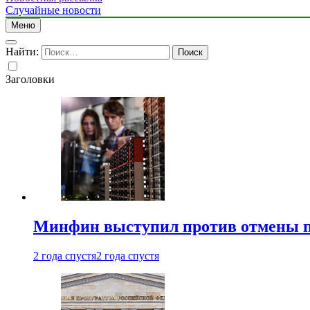
Случайные новости
Меню
Найти:
Заголовки
Минфин выступил против отмены пе
2 года спустя
2 года спустя