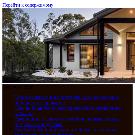
Перейти к содержимому
8 августа, 2026
Toyota освежила Prius и хэтчбек Corolla: скромные
обновки и подорожание
Седаны Senat 900 начали продавать по объявлению
в России
Американцы научили автомобиль показывать язык
и ездить за продуктами
Власти Польши признали, что больше не в силах