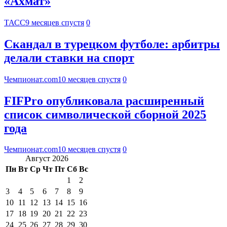
«Ахмат»
ТАСС
9 месяцев спустя
0
Скандал в турецком футболе: арбитры
делали ставки на спорт
Чемпионат.com
10 месяцев спустя
0
FIFPro опубликовала расширенный
список символической сборной 2025
года
Чемпионат.com
10 месяцев спустя
0
Август 2026
Пн
Вт
Ср
Чт
Пт
Сб
Вс
1
2
3
4
5
6
7
8
9
10
11
12
13
14
15
16
17
18
19
20
21
22
23
24
25
26
27
28
29
30