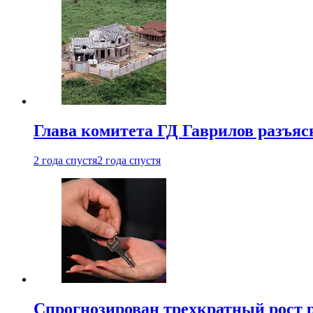
Глава комитета ГД Гаврилов разъяс
2 года спустя
2 года спустя
Спрогнозирован трехкратный рост 