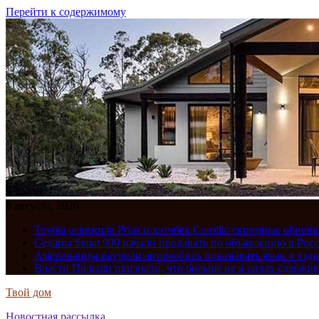
Перейти к содержимому
8 августа, 2026
Toyota освежила Prius и хэтчбек Corolla: скромные обно
Седаны Senat 900 начали продавать по объявлению в Рос
Американцы научили автомобиль показывать язык и езди
Власти Польши признали, что больше не в силах сдержив
Твой дом
Новостная рассылка