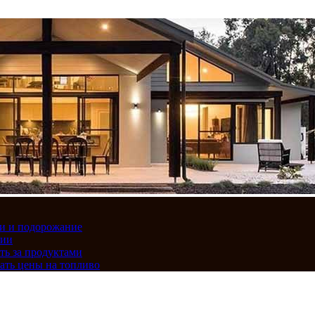
вки и подорожание
сии
ть за продуктами
ать цены на топливо