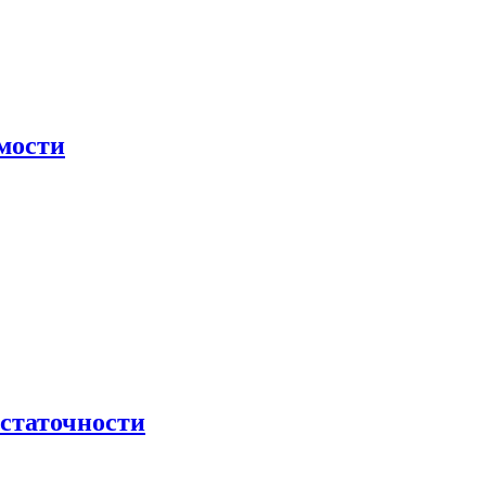
мости
остаточности