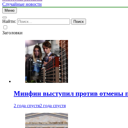
Случайные новости
Меню
Найти:
Заголовки
Минфин выступил против отмены пе
2 года спустя
2 года спустя