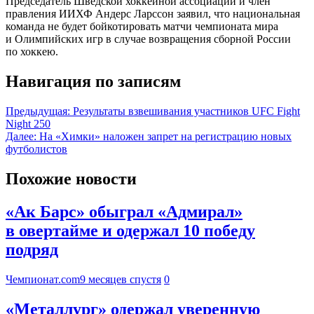
Председатель Шведской хоккейной ассоциации и член
правления ИИХФ Андерс Ларссон заявил, что национальная
команда не будет бойкотировать матчи чемпионата мира
и Олимпийских игр в случае возвращения сборной России
по хоккею.
Навигация по записям
Предыдущая:
Результаты взвешивания участников UFC Fight
Night 250
Далее:
На «Химки» наложен запрет на регистрацию новых
футболистов
Похожие новости
«Ак Барс» обыграл «Адмирал»
в овертайме и одержал 10 победу
подряд
Чемпионат.com
9 месяцев спустя
0
«Металлург» одержал уверенную