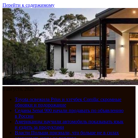
Перейти к содержимому
8 августа, 2026
Toyota освежила Prius и хэтчбек Corolla: скромные
обновки и подорожание
Седаны Senat 900 начали продавать по объявлению
в России
Американцы научили автомобиль показывать язык
и ездить за продуктами
Власти Польши признали, что больше не в силах