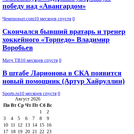
победу над «Авангардом»
Чемпионат.com
10 месяцев спустя
0
Скончался бывший вратарь и тренер
хоккейного «Торпедо» Владимир
Воробьев
Матч ТВ
10 месяцев спустя
0
В штабе Ларионова в СКА появится
новый помощник (Артур Хайруллин)
Sports.ru
10 месяцев спустя
0
Август 2026
Пн
Вт
Ср
Чт
Пт
Сб
Вс
1
2
3
4
5
6
7
8
9
10
11
12
13
14
15
16
17
18
19
20
21
22
23