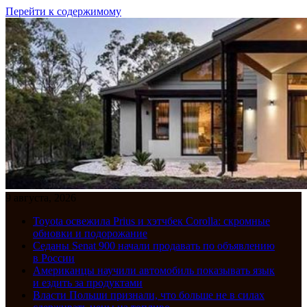
Перейти к содержимому
9 августа, 2026
Toyota освежила Prius и хэтчбек Corolla: скромные
обновки и подорожание
Седаны Senat 900 начали продавать по объявлению
в России
Американцы научили автомобиль показывать язык
и ездить за продуктами
Власти Польши признали, что больше не в силах