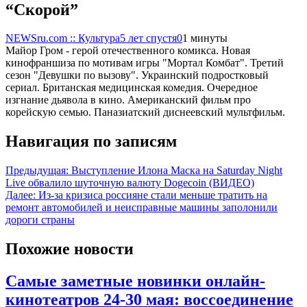
“Скорой”
NEWSru.com :: Культура
5 лет спустя
0
1 минуты
Майор Гром - герой отечественного комикса. Новая
кинофраншиза по мотивам игры "Мортал Комбат". Третий
сезон "Девушки по вызову". Украинский подростковый
сериал. Британская медицинская комедия. Очередное
изгнание дьявола в кино. Американский фильм про
корейскую семью. Паназиатский диснеевский мультфильм.
Навигация по записям
Предыдущая:
Выступление Илона Маска на Saturday Night
Live обвалило шуточную валюту Dogecoin (ВИДЕО)
Далее:
Из-за кризиса россияне стали меньше тратить на
ремонт автомобилей и неисправные машины заполонили
дороги страны
Похожие новости
Самые заметные новинки онлайн-
кинотеатров 24-30 мая: воссоединение