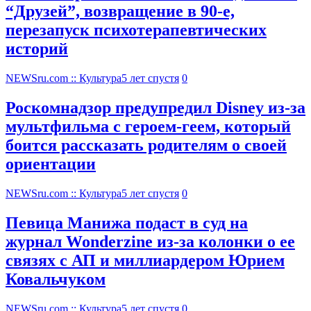
“Друзей”, возвращение в 90-е,
перезапуск психотерапевтических
историй
NEWSru.com :: Культура
5 лет спустя
0
Роскомнадзор предупредил Disney из-за
мультфильма c героем-геем, который
боится рассказать родителям о своей
ориентации
NEWSru.com :: Культура
5 лет спустя
0
Певица Манижа подаст в суд на
журнал Wonderzine из-за колонки о ее
связях с АП и миллиардером Юрием
Ковальчуком
NEWSru.com :: Культура
5 лет спустя
0