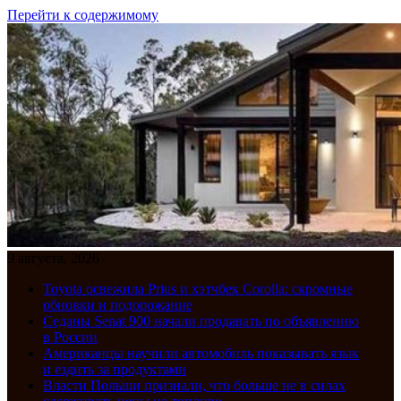
Перейти к содержимому
9 августа, 2026
Toyota освежила Prius и хэтчбек Corolla: скромные
обновки и подорожание
Седаны Senat 900 начали продавать по объявлению
в России
Американцы научили автомобиль показывать язык
и ездить за продуктами
Власти Польши признали, что больше не в силах