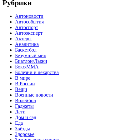
Рубрики
Автоновости
Автособытия
Автоспорт
Автоэксперт
Актеры
Аналитика
Баскетбол
Безумный мир
Биатлон/Лыжи
Бокс/MMA
Болезни и лекарства
В мире
В России
Вещи
Военные новости
Волейбол
Гаджеты
Дети
Дом и сад
Еда
Звёзды
Здоровье
Зимние виды спорта