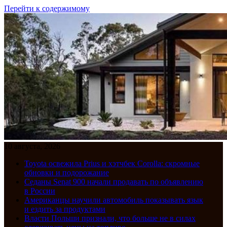
Перейти к содержимому
10 августа, 2026
Toyota освежила Prius и хэтчбек Corolla: скромные
обновки и подорожание
Седаны Senat 900 начали продавать по объявлению
в России
Американцы научили автомобиль показывать язык
и ездить за продуктами
Власти Польши признали, что больше не в силах