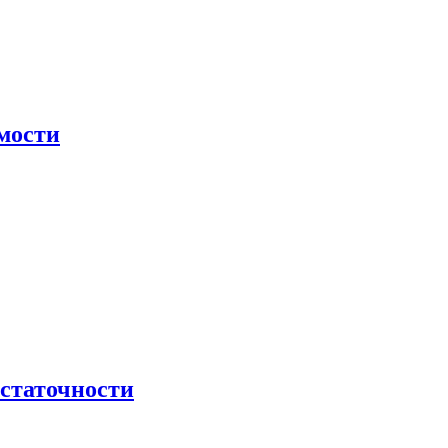
мости
остаточности