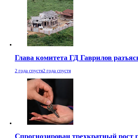
Глава комитета ГД Гаврилов разъяс
2 года спустя
2 года спустя
Спрогнозирован трехкратный рост 