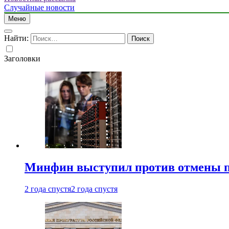
Случайные новости
Меню
Найти:
Заголовки
Минфин выступил против отмены пе
2 года спустя
2 года спустя