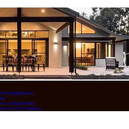
вки и подорожание
сии
ть за продуктами
ать цены на топливо