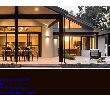
вки и подорожание
сии
ть за продуктами
ать цены на топливо