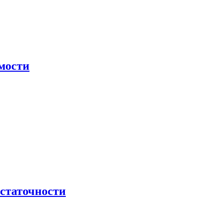
мости
остаточности