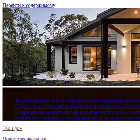
Перейти к содержимому
7 августа, 2026
Toyota освежила Prius и хэтчбек Corolla: скромные обно
Седаны Senat 900 начали продавать по объявлению в Рос
Американцы научили автомобиль показывать язык и езди
Власти Польши признали, что больше не в силах сдержив
Твой дом
Новостная рассылка