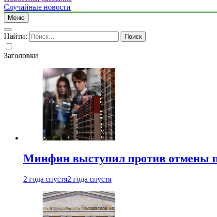
Случайные новости
Меню
Найти:
Заголовки
Минфин выступил против отмены пе
2 года спустя
2 года спустя