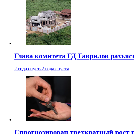
Глава комитета ГД Гаврилов разъяс
2 года спустя
2 года спустя
Спрогнозирован трехкратный рост 