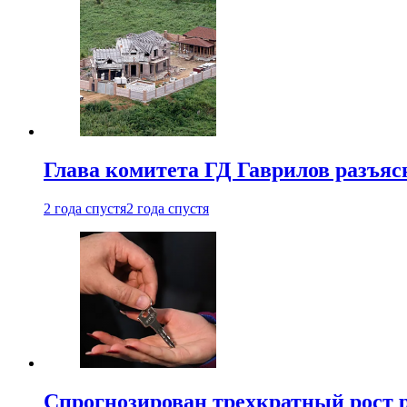
Глава комитета ГД Гаврилов разъяс
2 года спустя
2 года спустя
Спрогнозирован трехкратный рост 