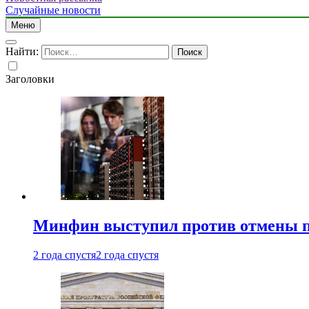
Случайные новости
Меню
Найти:
Заголовки
Минфин выступил против отмены пе
2 года спустя
2 года спустя