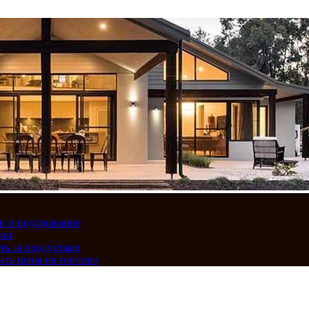
вки и подорожание
сии
ть за продуктами
ать цены на топливо