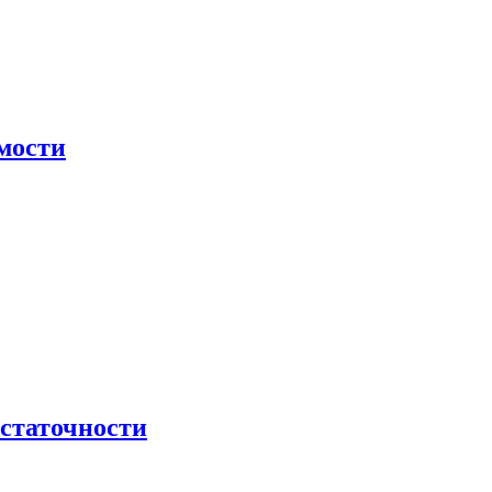
мости
остаточности