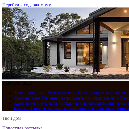
Перейти к содержимому
6 августа, 2026
Toyota освежила Prius и хэтчбек Corolla: скромные обно
Седаны Senat 900 начали продавать по объявлению в Рос
Американцы научили автомобиль показывать язык и езди
Власти Польши признали, что больше не в силах сдержив
Твой дом
Новостная рассылка