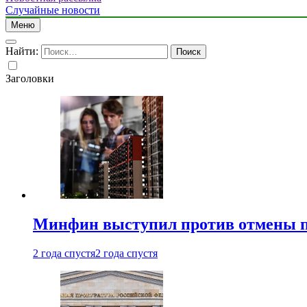
Случайные новости
Меню
Найти:
Заголовки
Минфин выступил против отмены пе
2 года спустя
2 года спустя