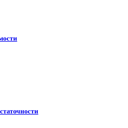
мости
остаточности