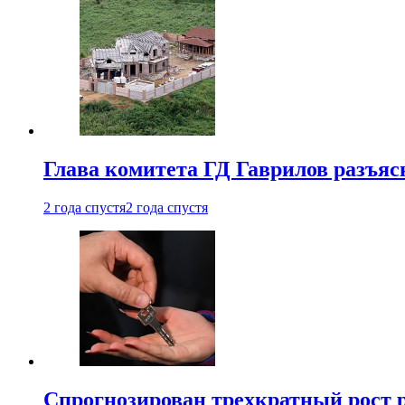
Глава комитета ГД Гаврилов разъяс
2 года спустя
2 года спустя
Спрогнозирован трехкратный рост 