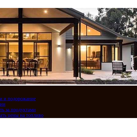
вки и подорожание
сии
ть за продуктами
ать цены на топливо