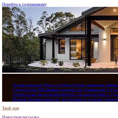
Перейти к содержимому
7 августа, 2026
Toyota освежила Prius и хэтчбек Corolla: скромные обно
Седаны Senat 900 начали продавать по объявлению в Рос
Американцы научили автомобиль показывать язык и езди
Власти Польши признали, что больше не в силах сдержив
Твой дом
Новостная рассылка