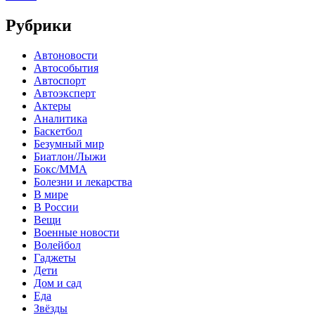
Рубрики
Автоновости
Автособытия
Автоспорт
Автоэксперт
Актеры
Аналитика
Баскетбол
Безумный мир
Биатлон/Лыжи
Бокс/MMA
Болезни и лекарства
В мире
В России
Вещи
Военные новости
Волейбол
Гаджеты
Дети
Дом и сад
Еда
Звёзды