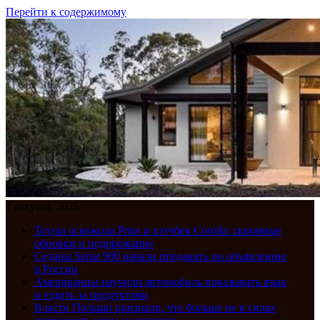
Перейти к содержимому
7 августа, 2026
Toyota освежила Prius и хэтчбек Corolla: скромные
обновки и подорожание
Седаны Senat 900 начали продавать по объявлению
в России
Американцы научили автомобиль показывать язык
и ездить за продуктами
Власти Польши признали, что больше не в силах