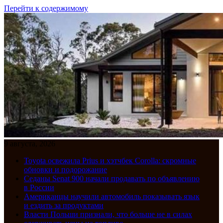
Перейти к содержимому
9 августа, 2026
Toyota освежила Prius и хэтчбек Corolla: скромные
обновки и подорожание
Седаны Senat 900 начали продавать по объявлению
в России
Американцы научили автомобиль показывать язык
и ездить за продуктами
Власти Польши признали, что больше не в силах