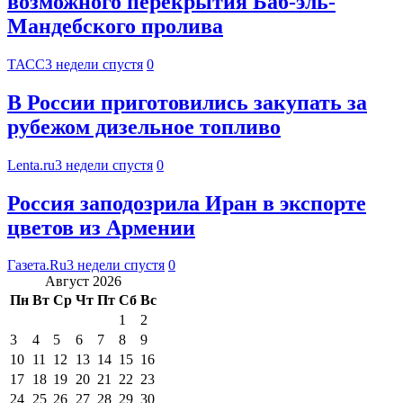
возможного перекрытия Баб-эль-
Мандебского пролива
ТАСС
3 недели спустя
0
В России приготовились закупать за
рубежом дизельное топливо
Lenta.ru
3 недели спустя
0
Россия заподозрила Иран в экспорте
цветов из Армении
Газета.Ru
3 недели спустя
0
Август 2026
Пн
Вт
Ср
Чт
Пт
Сб
Вс
1
2
3
4
5
6
7
8
9
10
11
12
13
14
15
16
17
18
19
20
21
22
23
24
25
26
27
28
29
30