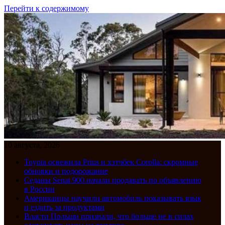
Перейти к содержимому
10 августа, 2026
Toyota освежила Prius и хэтчбек Corolla: скромные
обновки и подорожание
Седаны Senat 900 начали продавать по объявлению
в России
Американцы научили автомобиль показывать язык
и ездить за продуктами
Власти Польши признали, что больше не в силах