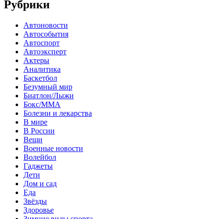
Рубрики
Автоновости
Автособытия
Автоспорт
Автоэксперт
Актеры
Аналитика
Баскетбол
Безумный мир
Биатлон/Лыжи
Бокс/MMA
Болезни и лекарства
В мире
В России
Вещи
Военные новости
Волейбол
Гаджеты
Дети
Дом и сад
Еда
Звёзды
Здоровье
Зимние виды спорта