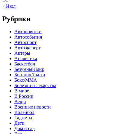
« Июл
Рубрики
Автоновости
Автособытия
Автоспорт
Автоэксперт
Актеры
Аналитика
Баскетбол
Безумный мир
Биатлон/Лыжи
Бокс/MMA
Болезни и лекарства
В мире
В России
Вещи
Военные новости
Волейбол
Гаджеты
Дети
Дом и сад
Еда