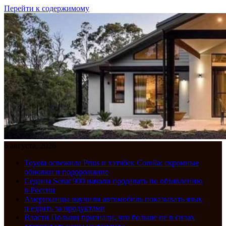
Перейти к содержимому
6 августа, 2026
Toyota освежила Prius и хэтчбек Corolla: скромные
обновки и подорожание
Седаны Senat 900 начали продавать по объявлению
в России
Американцы научили автомобиль показывать язык
и ездить за продуктами
Власти Польши признали, что больше не в силах