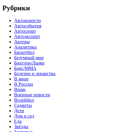
Рубрики
Автоновости
Автособытия
Автоспорт
Автоэксперт
Актеры
Аналитика
Баскетбол
Безумный мир
Биатлон/Лыжи
Бокс/MMA
Болезни и лекарства
В мире
В России
Вещи
Военные новости
Волейбол
Гаджеты
Дети
Дом и сад
Еда
Звёзды
Здоровье