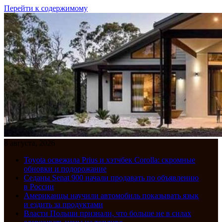
Перейти к содержимому
8 августа, 2026
Toyota освежила Prius и хэтчбек Corolla: скромные
обновки и подорожание
Седаны Senat 900 начали продавать по объявлению
в России
Американцы научили автомобиль показывать язык
и ездить за продуктами
Власти Польши признали, что больше не в силах