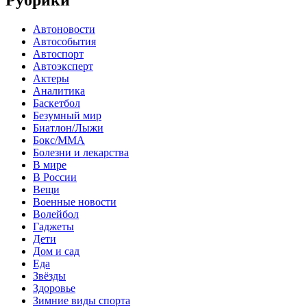
Рубрики
Автоновости
Автособытия
Автоспорт
Автоэксперт
Актеры
Аналитика
Баскетбол
Безумный мир
Биатлон/Лыжи
Бокс/MMA
Болезни и лекарства
В мире
В России
Вещи
Военные новости
Волейбол
Гаджеты
Дети
Дом и сад
Еда
Звёзды
Здоровье
Зимние виды спорта