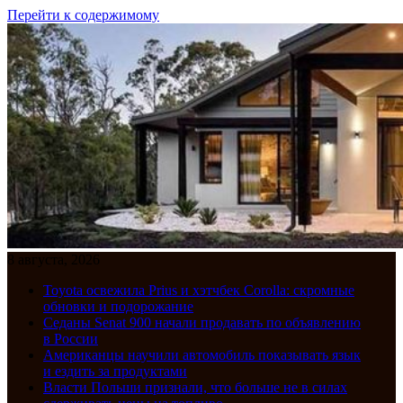
Перейти к содержимому
8 августа, 2026
Toyota освежила Prius и хэтчбек Corolla: скромные
обновки и подорожание
Седаны Senat 900 начали продавать по объявлению
в России
Американцы научили автомобиль показывать язык
и ездить за продуктами
Власти Польши признали, что больше не в силах