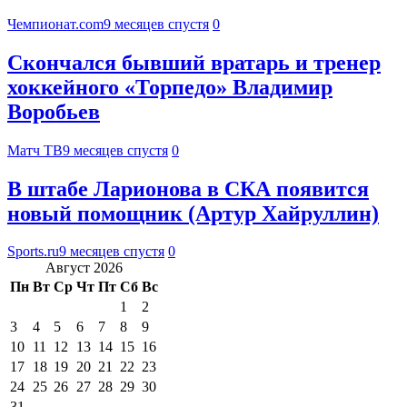
Чемпионат.com
9 месяцев спустя
0
Скончался бывший вратарь и тренер
хоккейного «Торпедо» Владимир
Воробьев
Матч ТВ
9 месяцев спустя
0
В штабе Ларионова в СКА появится
новый помощник (Артур Хайруллин)
Sports.ru
9 месяцев спустя
0
Август 2026
Пн
Вт
Ср
Чт
Пт
Сб
Вс
1
2
3
4
5
6
7
8
9
10
11
12
13
14
15
16
17
18
19
20
21
22
23
24
25
26
27
28
29
30
31