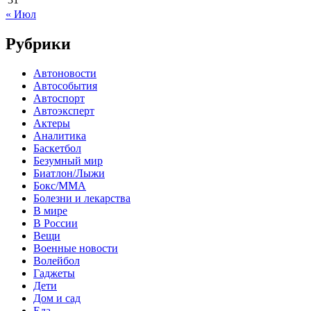
« Июл
Рубрики
Автоновости
Автособытия
Автоспорт
Автоэксперт
Актеры
Аналитика
Баскетбол
Безумный мир
Биатлон/Лыжи
Бокс/MMA
Болезни и лекарства
В мире
В России
Вещи
Военные новости
Волейбол
Гаджеты
Дети
Дом и сад
Еда