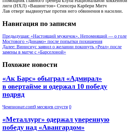
Помощник главного тренера клуба Национальной хоккейной
лиги (НХЛ) «Вашингтон» Спенсера Карбери Митч
Лав отверг выдвинутые против него обвинения в насилии.
Навигация по записям
Предыдущая:
«Настоящий мужичок». Непомнящий — о голе
Мостового «Динамо» после попытки похищения
Далее:
Винисиус заявил о желании покинуть «Реал» после
замены в матче с «Барселоной»
Похожие новости
«Ак Барс» обыграл «Адмирал»
в овертайме и одержал 10 победу
подряд
Чемпионат.com
9 месяцев спустя
0
«Металлург» одержал уверенную
победу над «Авангардом»