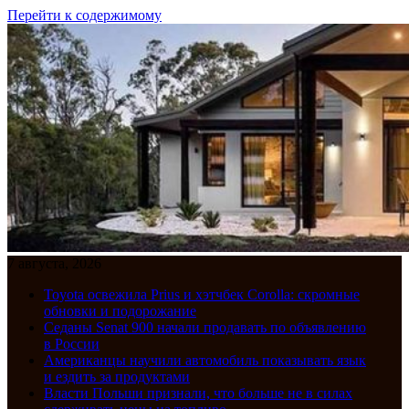
Перейти к содержимому
7 августа, 2026
Toyota освежила Prius и хэтчбек Corolla: скромные
обновки и подорожание
Седаны Senat 900 начали продавать по объявлению
в России
Американцы научили автомобиль показывать язык
и ездить за продуктами
Власти Польши признали, что больше не в силах