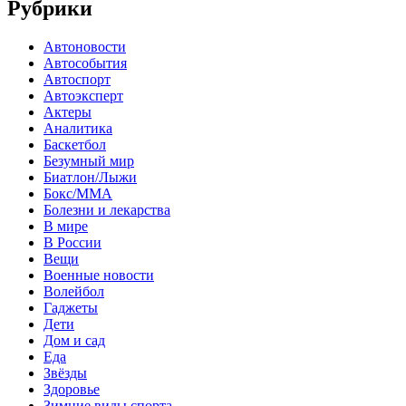
Рубрики
Автоновости
Автособытия
Автоспорт
Автоэксперт
Актеры
Аналитика
Баскетбол
Безумный мир
Биатлон/Лыжи
Бокс/MMA
Болезни и лекарства
В мире
В России
Вещи
Военные новости
Волейбол
Гаджеты
Дети
Дом и сад
Еда
Звёзды
Здоровье
Зимние виды спорта