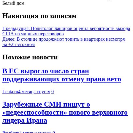
Белый дом.
Навигация по записям
Предыдущая:
Политолог Баширов оценил вероятность выхода
США из мирных переговоров
Далее:
В столице продолжают топить в квартирах несмотря
на +25 за окном
Похожие новости
В ЕС выросло число стран
поддерживающих отмену права вето
Lenta.ru
4 месяца спустя
0
Зарубежные СМИ пишут о
«недееспособности» нового верховного
лидера Ирана
Рамблер
4 месяца спустя
0