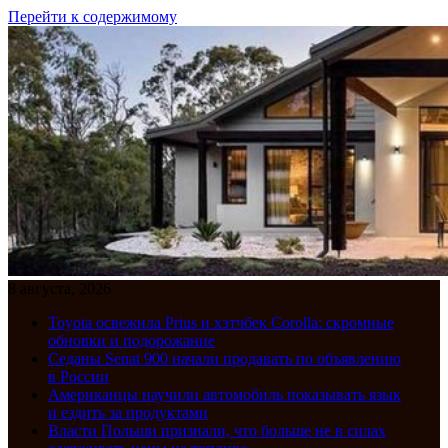
Перейти к содержимому
8 августа, 2026
Toyota освежила Prius и хэтчбек Corolla: скромные
обновки и подорожание
Седаны Senat 900 начали продавать по объявлению
в России
Американцы научили автомобиль показывать язык
и ездить за продуктами
Власти Польши признали, что больше не в силах