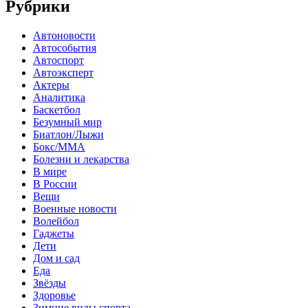
Рубрики
Автоновости
Автособытия
Автоспорт
Автоэксперт
Актеры
Аналитика
Баскетбол
Безумный мир
Биатлон/Лыжи
Бокс/MMA
Болезни и лекарства
В мире
В России
Вещи
Военные новости
Волейбол
Гаджеты
Дети
Дом и сад
Еда
Звёзды
Здоровье
Зимние виды спорта