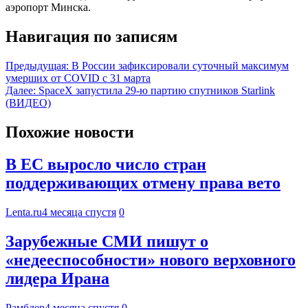
аэропорт Минска.
Навигация по записям
Предыдущая:
В России зафиксировали суточный максимум
умерших от COVID с 31 марта
Далее:
SpaceX запустила 29-ю партию спутников Starlink
(ВИДЕО)
Похожие новости
В ЕС выросло число стран
поддерживающих отмену права вето
Lenta.ru
4 месяца спустя
0
Зарубежные СМИ пишут о
«недееспособности» нового верховного
лидера Ирана
Рамблер
4 месяца спустя
0