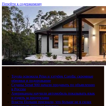
Перейти к содержимому
6 августа, 2026
Toyota освежила Prius и хэтчбек Corolla: скромные
обновки и подорожание
Седаны Senat 900 начали продавать по объявлению
в России
Американцы научили автомобиль показывать язык
и ездить за продуктами
Власти Польши признали, что больше не в силах